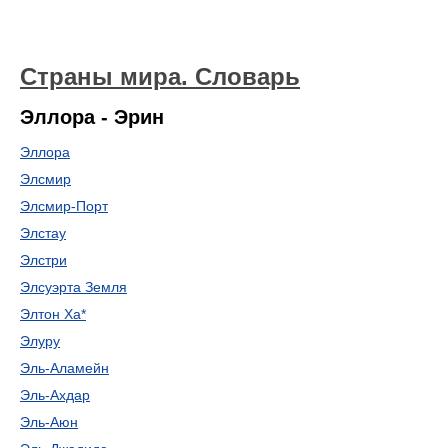
Страны мира. Словарь
Эллора - Эрин
Эллора
Элсмир
Элсмир-Порт
Элстау
Элстри
Элсуэрта Земля
Элтон Ха*
Элуру
Эль-Аламейн
Эль-Ахдар
Эль-Аюн