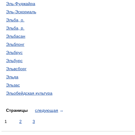
Эль-Фуджайра
Эль-Эскориаль
Эльба, о.
Эльба, р.
Эльбасан
Эльблонг
Эльбрус
Эльбурс
Эльвсборг
Эльда
Эльзас
Эльобейдская культура
Страницы
следующая
→
1
2
3