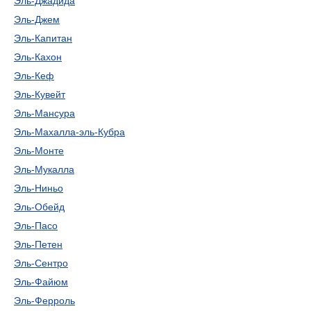
Эль-Джадида
Эль-Джем
Эль-Капитан
Эль-Кахон
Эль-Кеф
Эль-Кувейт
Эль-Мансура
Эль-Махалла-эль-Кубра
Эль-Монте
Эль-Мукалла
Эль-Ниньо
Эль-Обейд
Эль-Пасо
Эль-Петен
Эль-Сентро
Эль-Файюм
Эль-Ферроль